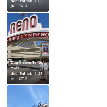
door
Patrick
22
juli, 2010
Dag 6 Lake Tahoe
– Ely
door
Patrick
23
juli, 2010