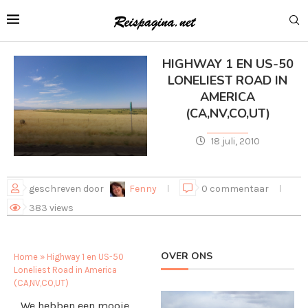
HIGHWAY 1 EN US-50
LONELIEST ROAD IN
AMERICA
(CA,NV,CO,UT)
18 juli, 2010
geschreven door
Fenny
0 commentaar
383
views
OVER ONS
Home
»
Highway 1 en US-50
Loneliest Road in America
(CA,NV,CO,UT)
We hebben een mooie