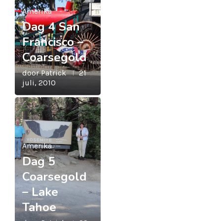
Amerika
Dag 4 San
Francisco –
Coarsegold
door
Patrick
21
juli, 2010
Amerika
Dag 5
Coarsegold
– Lake
Tahoe