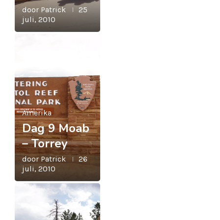
door
Patrick
25
juli, 2010
Amerika
Dag 9 Moab
– Torrey
door
Patrick
26
juli, 2010