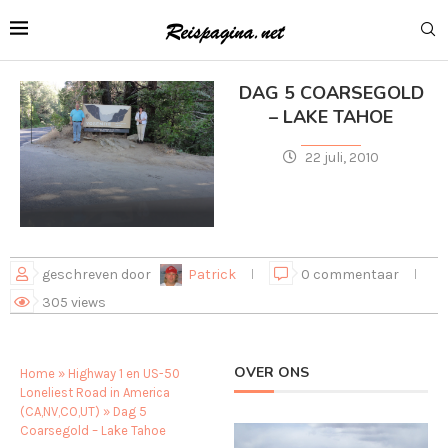
DAG 5 COARSEGOLD
– LAKE TAHOE
22 juli, 2010
geschreven door
Patrick
0 commentaar
305
views
OVER ONS
Home
»
Highway 1 en US-50
Loneliest Road in America
(CA,NV,CO,UT)
»
Dag 5
Coarsegold – Lake Tahoe