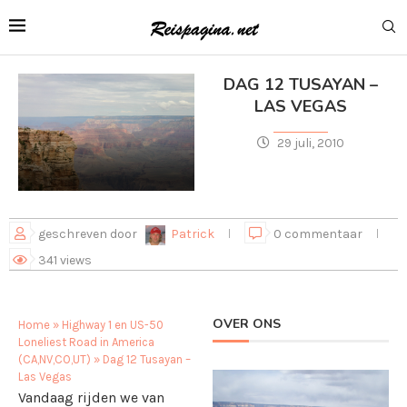
DAG 12 TUSAYAN –
LAS VEGAS
29 juli, 2010
geschreven door
Patrick
0 commentaar
341
views
OVER ONS
Home
»
Highway 1 en US-50
Loneliest Road in America
(CA,NV,CO,UT)
»
Dag 12 Tusayan –
Las Vegas
Vandaag rijden we van