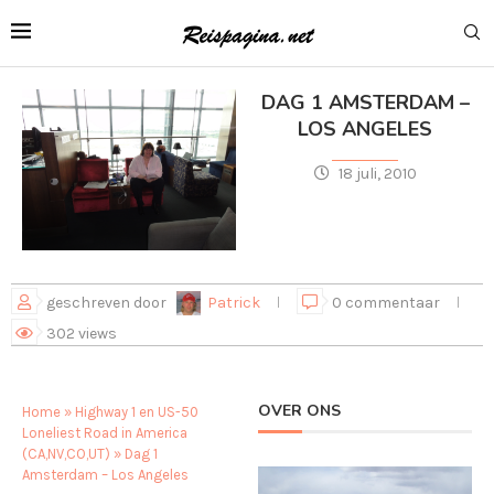
DAG 1 AMSTERDAM –
LOS ANGELES
18 juli, 2010
geschreven door
Patrick
0 commentaar
302
views
OVER ONS
Home
»
Highway 1 en US-50
Loneliest Road in America
(CA,NV,CO,UT)
»
Dag 1
Amsterdam – Los Angeles