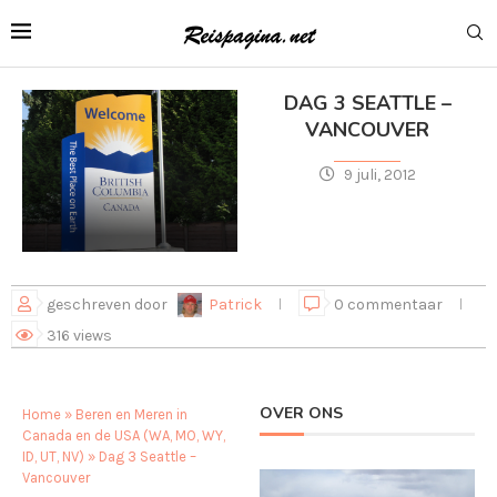
DAG 3 SEATTLE –
VANCOUVER
9 juli, 2012
geschreven door
Patrick
0 commentaar
316
views
OVER ONS
Home
»
Beren en Meren in
Canada en de USA (WA, MO, WY,
ID, UT, NV)
»
Dag 3 Seattle –
Vancouver