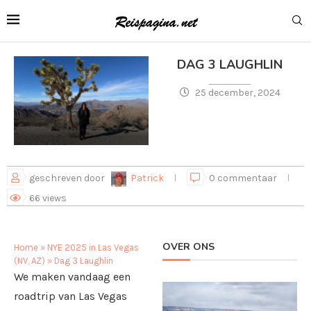
DAG 3 LAUGHLIN
25 december, 2024
geschreven door
Patrick
0 commentaar
66
views
OVER ONS
Home
»
NYE 2025 in Las Vegas
(NV, AZ)
»
Dag 3 Laughlin
We maken vandaag een
roadtrip van Las Vegas