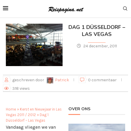
DAG 1 DÜSSELDORF –
LAS VEGAS
24 december, 2011
geschreven door
Patrick
0 commentaar
318
views
OVER ONS
Home
»
Kerst en Nieuwjaar in Las
Vegas 2011 / 2012
»
Dag 1
Düsseldorf – Las Vegas
Vandaag vliegen we van