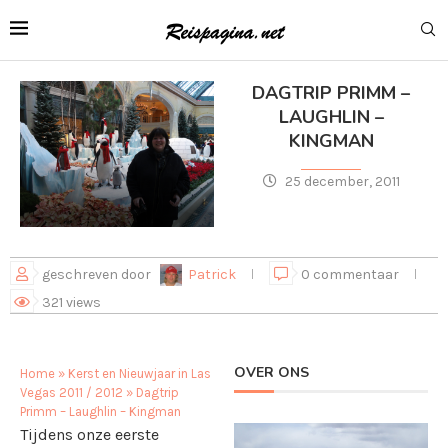
DAGTRIP PRIMM –
LAUGHLIN –
KINGMAN
25 december, 2011
geschreven door
Patrick
0 commentaar
321
views
OVER ONS
Home
»
Kerst en Nieuwjaar in Las
Vegas 2011 / 2012
»
Dagtrip
Primm – Laughlin – Kingman
Tijdens onze eerste