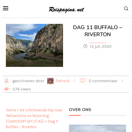
DAG 11 BUFFALO –
RIVERTON
13 juli, 2022
geschreven door
Patrick
0 commentaar
376
views
OVER ONS
Home
»
De schitterende trip naar
Yellowstone en Wyoming
(CA,NV,ID,MT,WY,UT,AZ)
»
Dag 11
Buffalo – Riverton