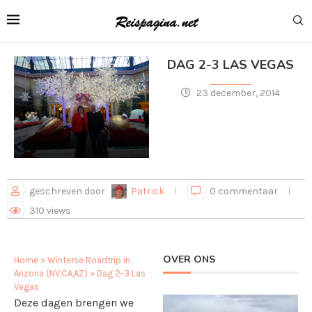
DAG 2-3 LAS VEGAS
23 december, 2014
geschreven door
Patrick
0 commentaar
310
views
OVER ONS
Home
»
Winterse Roadtrip in
Arizona (NV,CA,AZ)
»
Dag 2-3 Las
Vegas
Deze dagen brengen we