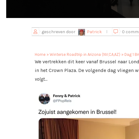
geschreven door
Patrick
0 comm
Home
»
Winterse Roadtrip in Arizona (NV,CA,AZ)
»
Dag 1 B
We vertrekken dit keer vanaf Brussel naar Lond
in het Crown Plaza. De volgende dag vliegen 
volgt…