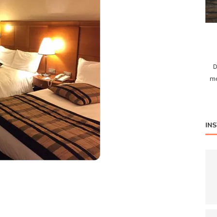
D
mo
IN