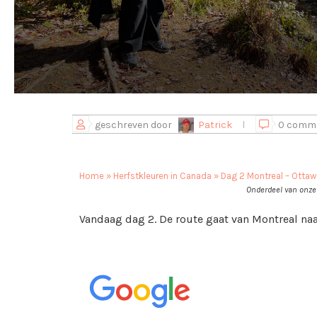
geschreven door
Patrick
0 comm
Home
»
Herfstkleuren in Canada
»
Dag 2 Montreal – Ottaw
Onderdeel van onze 
Vandaag dag 2. De route gaat van Montreal naa