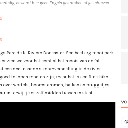
Franstalig, er wordt hier geen Engels gesproken of geschreven.
21
21
s Parc de la Riviere Doncaster. Een heel erg mooi park
r zien we voor het eerst al het moois van de fall
st een deel naar de stroomversnelling in de rivier
goed te lopen moeten zijn, maar het is een flink hike
en over wortels, boomstammen, balken en bruggetjes.
ren terwijl je er zelf midden tussen in staat.
VO