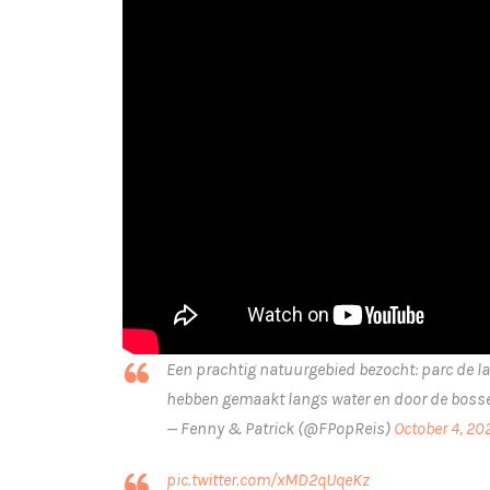
Een prachtig natuurgebied bezocht: parc de l
hebben gemaakt langs water en door de boss
— Fenny & Patrick (@FPopReis)
October 4, 20
pic.twitter.com/xMD2qUqeKz