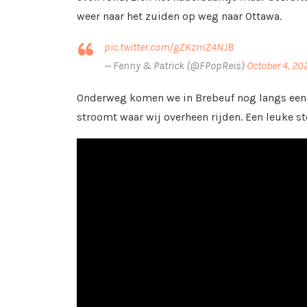
weer naar het zuiden op weg naar Ottawa.
pic.twitter.com/gZKzmZ4NJB
— Fenny & Patrick (@FPopReis)
October 4, 20
Onderweg komen we in Brebeuf nog langs een 
stroomt waar wij overheen rijden. Een leuke s