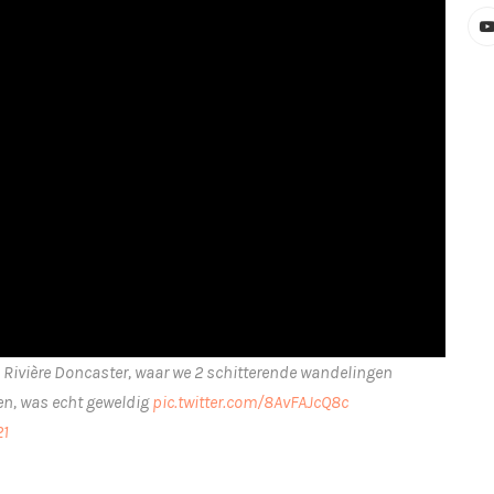
a Rivière Doncaster, waar we 2 schitterende wandelingen
en, was echt geweldig
pic.twitter.com/8AvFAJcQ8c
21