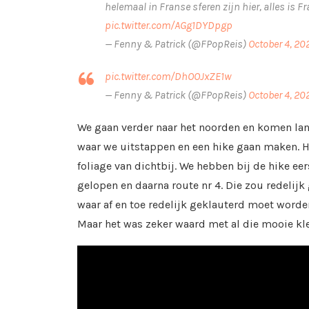
helemaal in Franse sferen zijn hier, alles is 
pic.twitter.com/AGg1DYDpgp
— Fenny & Patrick (@FPopReis)
October 4, 20
pic.twitter.com/DhOOJxZE1w
— Fenny & Patrick (@FPopReis)
October 4, 20
We gaan verder naar het noorden en komen lang
waar we uitstappen en een hike gaan maken. Hie
foliage van dichtbij. We hebben bij de hike eer
gelopen en daarna route nr 4. Die zou redelijk 
waar af en toe redelijk geklauterd moet word
Maar het was zeker waard met al die mooie kleu