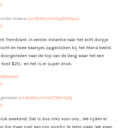
21
 zonder sneeuw
pic.twitter.com/aty5A3Dpso
21
 Tremblant. In eerste instantie naar het echt dorpje
zocht en twee kaarsjes opgestoken bij het Maria beeld.
e doorgereden naar de top van de berg waar het een
 kost $20,- en het is er super druk.
wbA6DwNpIl
21
p gestoken
pic.twitter.com/mZY9dKVqNj
21
druk weekend. Dat is dus niks voor ons… We rijden er
n die maar snel aan ons voorbij te laten gaan. We gaan