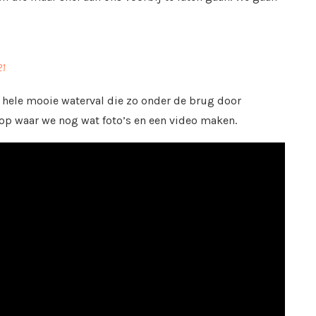
21
hele mooie waterval die zo onder de brug door
top waar we nog wat foto’s en een video maken.