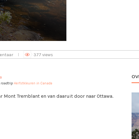
entaar
377
views
OV
a
roadtrip
Herfstkleuren in Canada
r Mont Tremblant en van daaruit door naar Ottawa.