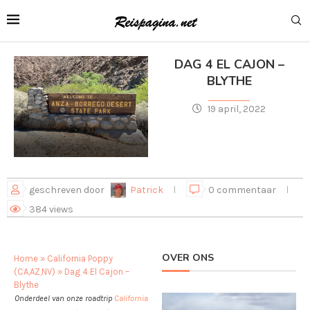
DAG 4 EL CAJON –
BLYTHE
19 april, 2022
geschreven door
Patrick
0 commentaar
384
views
OVER ONS
Home
»
California Poppy
(CA,AZ,NV)
»
Dag 4 El Cajon –
Blythe
Onderdeel van onze roadtrip
California