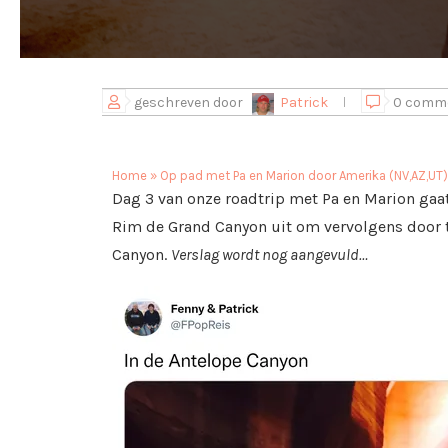
geschreven door
Patrick
0 comm
Home
»
Op pad met Pa en Marion door Amerika (NV,AZ,UT)
Dag 3 van onze roadtrip met Pa en Marion gaat
Rim de Grand Canyon uit om vervolgens door t
Canyon.
Verslag wordt nog aangevuld…