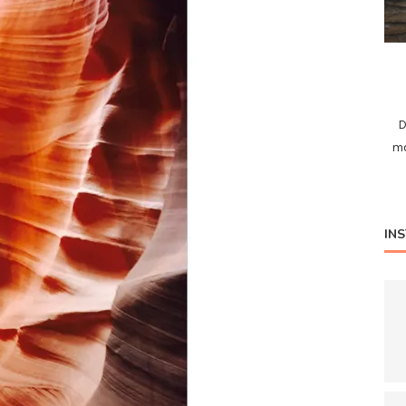
D
mo
IN