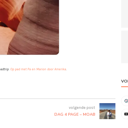
oadtrip:
Op pad met Pa en Marion door Amerika
.
VO
volgende post
DAG 4 PAGE – MOAB