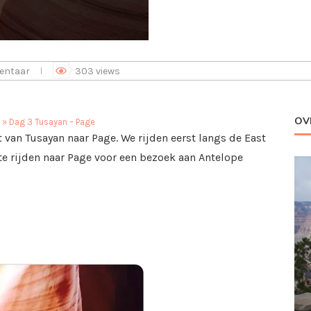
entaar
303
views
OV
»
Dag 3 Tusayan – Page
 van Tusayan naar Page. We rijden eerst langs de East
e rijden naar Page voor een bezoek aan Antelope