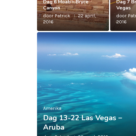
Dag 6 Moab – Bryce
Dag 7 B
Canyon
Vegas
door
Patrick
22 april,
door
Pat
2016
2016
Amerika
Dag 13-22 Las Vegas –
Aruba