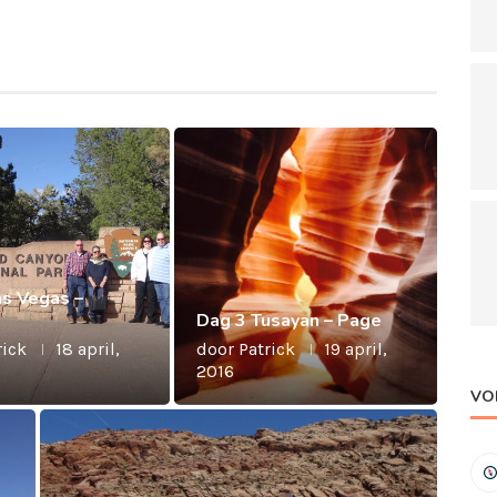
as Vegas –
Dag 3 Tusayan – Page
rick
18 april,
door
Patrick
19 april,
2016
VO