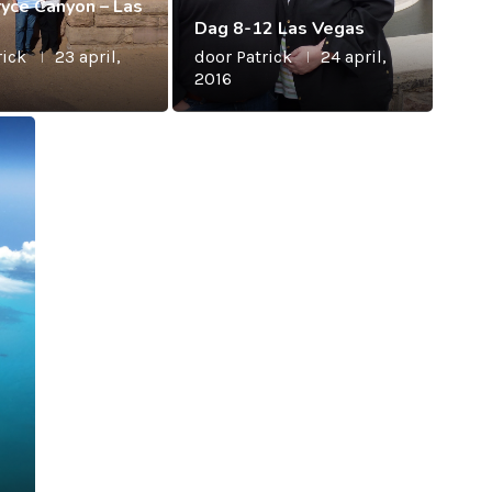
ryce Canyon – Las
Dag 8-12 Las Vegas
rick
23 april,
door
Patrick
24 april,
2016