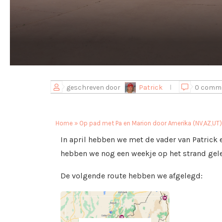
geschreven door
Patrick
0 comm
Home
»
Op pad met Pa en Marion door Amerika (NV,AZ,UT)
In april hebben we met de vader van Patrick 
hebben we nog een weekje op het strand gele
De volgende route hebben we afgelegd: