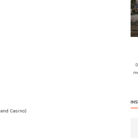
D
mo
IN
 and Casino)