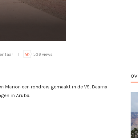
entaar
536
views
OV
en Marion een rondreis gemaakt in de VS. Daarna
gen in Aruba.