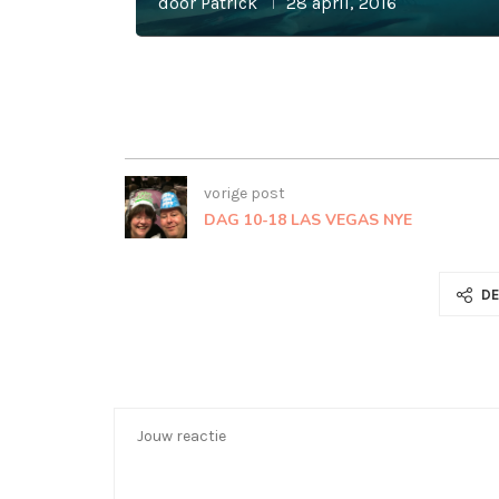
door
Patrick
28 april, 2016
vorige post
DAG 10-18 LAS VEGAS NYE
DE