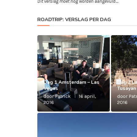
Dit verslag moet nog worden aangevuld
…
ROADTRIP: VERSLAG PER DAG
Dag 1 Amsterdam – Las
Dag 2 L
Vegas
Tusayan
door
Patrick
16 april,
door
Pat
2016
2016