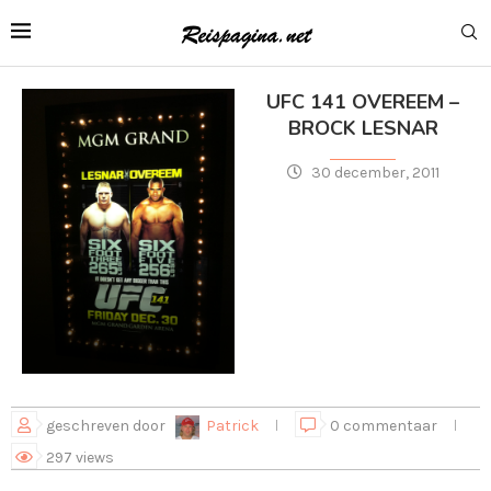
UFC 141 OVEREEM –
BROCK LESNAR
30 december, 2011
geschreven door
Patrick
0 commentaar
297
views