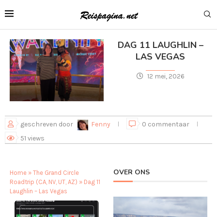
DAG 11 LAUGHLIN –
LAS VEGAS
12 mei, 2026
geschreven door
Fenny
0 commentaar
51
views
OVER ONS
Home
»
The Grand Circle
Roadtrip (CA, NV, UT, AZ)
»
Dag 11
Laughlin – Las Vegas