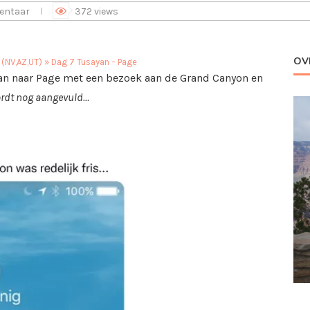
entaar
372
views
OV
 (NV,AZ,UT)
»
Dag 7 Tusayan – Page
yan naar Page met een bezoek aan de Grand Canyon en
ordt nog aangevuld…