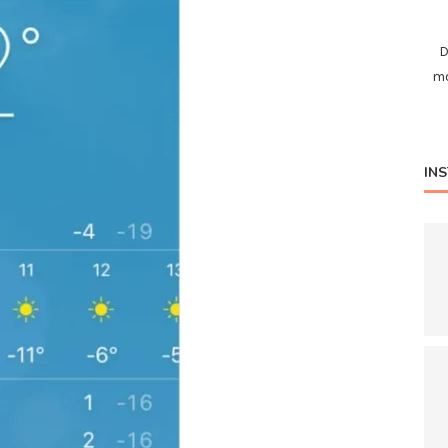
D
mo
IN