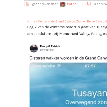
geschreven door
Patrick
0 comm
Home
»
Winter in de Grand Canyon, Zion en Bryce Canyon!
Dag 7 van de winterse roadtrip gaat van Tusa
een zandstorm bij Monument Valley.
Verslag w