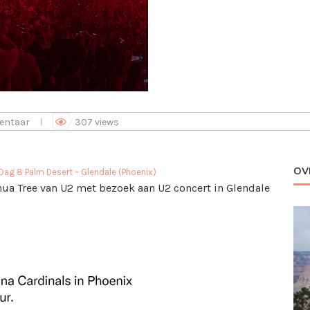
entaar
307
views
OV
Dag 8 Palm Desert – Glendale (Phoenix)
hua Tree van U2 met bezoek aan U2 concert in Glendale