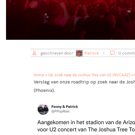
geschreven door
Patrick
0 comm
Home
»
Op zoek naar de Joshua Tree van U2 (NV,CA,AZ)
»
Verslag van onze roadtrip op zoek naar de Jos
(Phoenix).