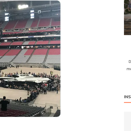
D
mo
IN