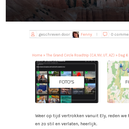
geschreven door
Fenny
0 comme
Home
»
The Grand Circle Roadtrip (CA, NV, UT, AZ)
»
Dag 6 
FOTO'S
F
Weer op tijd vertrokken vanuit Ely, reden we
en zo stil en verlaten, heerlijk.