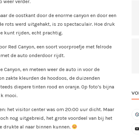
o weer verder.
 naar de oostkant door de enorme canyon en door een
de rots werd uitgehakt, is zo spectaculair. Hoe druk
e kunt rijden, echt prachtig.
r Red Canyon, een soort voorproefje met felrode
met de auto onderdoor rijdt.
ce Canyon, en meteen weer de auto in voor de
zon zakte kleurden de hoodoos, de duizenden
eeds diepere tinten rood en oranje. Op foto’s bijna
VO
jk mooi.
: het visitor center was om 20:00 uur dicht. Maar
ch nog uitgebreid, het grote voordeel van bij het
de drukte al naar binnen kunnen.