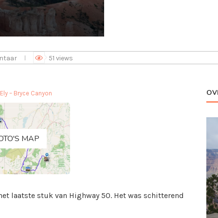
ntaar
51
views
OV
Ely – Bryce Canyon
OTO'S MAP
 het laatste stuk van Highway 50. Het was schitterend