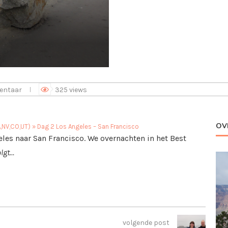
entaar
325
views
OV
,NV,CO,UT)
»
Dag 2 Los Angeles – San Francisco
les naar San Francisco. We overnachten in het Best
olgt…
volgende post