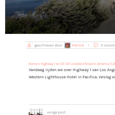
geschreven door
Patrick
0 comm
Home
»
Highway 1 en US-50 Loneliest Road in America (CA
Vandaag rijden we over Highway 1 van Los Ange
Western Lighthouse Hotel in Pacifica.
Verslag v
vorige post