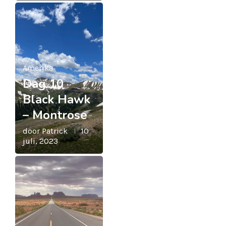
Amerika
Dag 10
Black Hawk
– Montrose
door
Patrick
10
juli, 2023