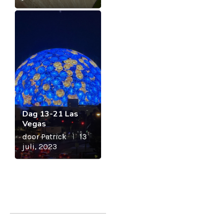
Dag 13-21 Las
Vegas
door
Patrick
13
juli, 2023