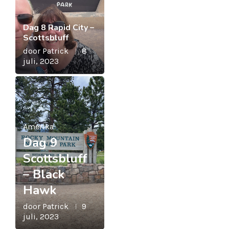
Dag 8 Rapid City –
Scottsbluff
door
Patrick
8
juli, 2023
Amerika
Dag 9
Scottsbluff
– Black
Hawk
door
Patrick
9
juli, 2023