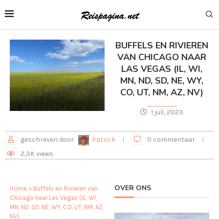
BUFFELS EN RIVIEREN
VAN CHICAGO NAAR
LAS VEGAS (IL, WI,
MN, ND, SD, NE, WY,
CO, UT, NM, AZ, NV)
1 juli, 2023
geschreven door
Patrick
0 commentaar
2,3K
views
OVER ONS
Home
»
Buffels en Rivieren van
Chicago naar Las Vegas (IL, WI,
MN, ND, SD, NE, WY, CO, UT, NM, AZ,
NV)