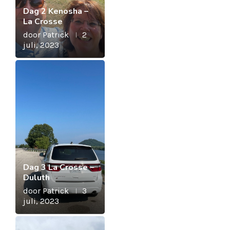
Dag 2 Kenosha –
La Crosse
door
Patrick
2
juli, 2023
Dag 3 La Crosse –
Duluth
door
Patrick
3
juli, 2023