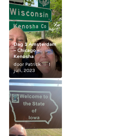
Dag 1 Amsterdam
– Chicago –
Kenosha
door
Patrick
1
juli, 2023