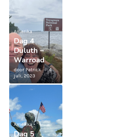
Amerika
Dag 4
Duluth –
Warroad
door
Patrick
4
juli, 2023
Amerika
Dag 5