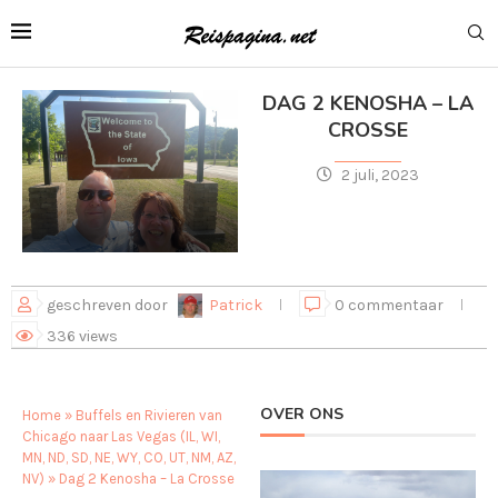
DAG 2 KENOSHA – LA
CROSSE
2 juli, 2023
geschreven door
Patrick
0 commentaar
336
views
OVER ONS
Home
»
Buffels en Rivieren van
Chicago naar Las Vegas (IL, WI,
MN, ND, SD, NE, WY, CO, UT, NM, AZ,
NV)
»
Dag 2 Kenosha – La Crosse