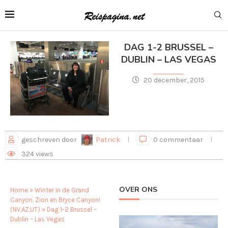
DAG 1-2 BRUSSEL –
DUBLIN – LAS VEGAS
20 december, 2015
geschreven door
Patrick
0 commentaar
324
views
OVER ONS
Home
»
Winter in de Grand
Canyon, Zion en Bryce Canyon!
(NV,AZ,UT)
»
Dag 1-2 Brussel –
Dublin – Las Vegas