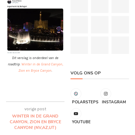
Dit verslag is onderdeel van de
roadtrip:
Winter in de Grand Canyon,
Zion en Bryce Canyon
.
VOLG ONS OP
POLARSTEPS
INSTAGRAM
vorige post
WINTER IN DE GRAND
CANYON, ZION EN BRYCE
YOUTUBE
CANYON! (NV,AZ,UT)