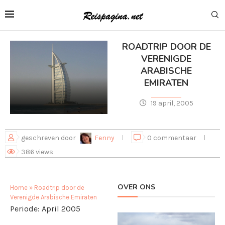
ROADTRIP DOOR DE
VERENIGDE
ARABISCHE
EMIRATEN
19 april, 2005
geschreven door
Fenny
0 commentaar
386
views
OVER ONS
Home
»
Roadtrip door de
Verenigde Arabische Emiraten
Periode: April 2005