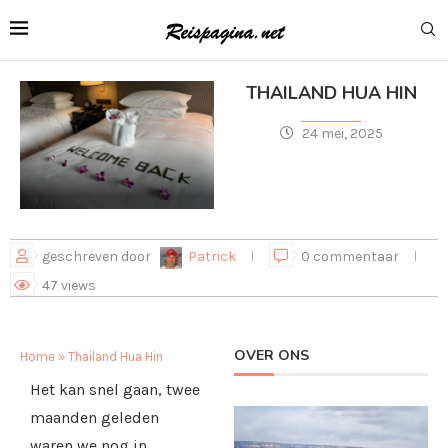
THAILAND HUA HIN
24 mei, 2025
geschreven door
Patrick
0 commentaar
47
views
OVER ONS
Home
»
Thailand Hua Hin
Het kan snel gaan, twee
maanden geleden
waren we nog in