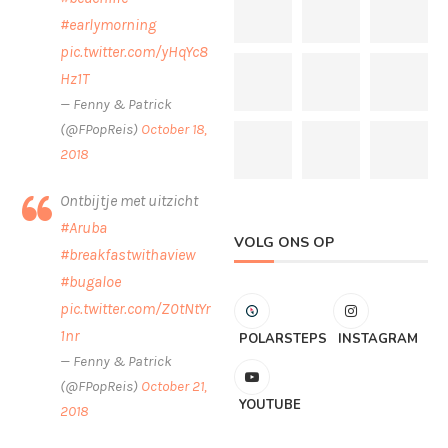
#earlymorning
pic.twitter.com/yHqYc8
Hz1T
— Fenny & Patrick
(@FPopReis)
October 18,
2018
Ontbijtje met uitzicht
#Aruba
VOLG ONS OP
#breakfastwithaview
#bugaloe
pic.twitter.com/Z0tNtYr
1nr
POLARSTEPS
INSTAGRAM
— Fenny & Patrick
(@FPopReis)
October 21,
YOUTUBE
2018