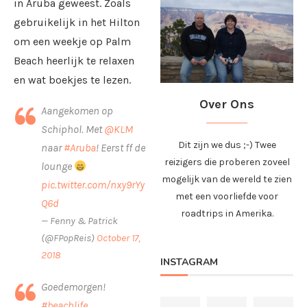
in Aruba geweest. Zoals
gebruikelijk in het Hilton
om een weekje op Palm
Beach heerlijk te relaxen
en wat boekjes te lezen.
Over Ons
Aangekomen op
Schiphol. Met
@KLM
Dit zijn we dus ;-) Twee
naar
#Aruba
! Eerst ff de
reizigers die proberen zoveel
lounge
mogelijk van de wereld te zien
pic.twitter.com/nxy9rYy
met een voorliefde voor
Q6d
roadtrips in Amerika.
— Fenny & Patrick
(@FPopReis)
October 17,
2018
INSTAGRAM
Goedemorgen!
#beachlife