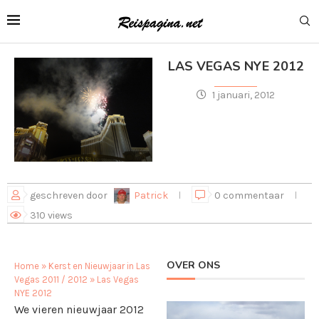
LAS VEGAS NYE 2012
1 januari, 2012
geschreven door
Patrick
0 commentaar
310
views
OVER ONS
Home
»
Kerst en Nieuwjaar in Las
Vegas 2011 / 2012
»
Las Vegas
NYE 2012
We vieren nieuwjaar 2012