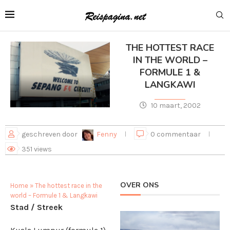
THE HOTTEST RACE
IN THE WORLD –
FORMULE 1 &
LANGKAWI
10 maart, 2002
geschreven door
Fenny
0 commentaar
351
views
OVER ONS
Home
»
The hottest race in the
world – Formule 1 & Langkawi
Stad / Streek