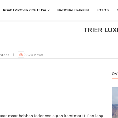
ROADTRIPOVERZICHT USA
NATIONALE PARKEN
FOTO’S
TRIER LU
ntaar
370
views
OV
lkaar maar hebben ieder een eigen kerstmarkt. Een lang