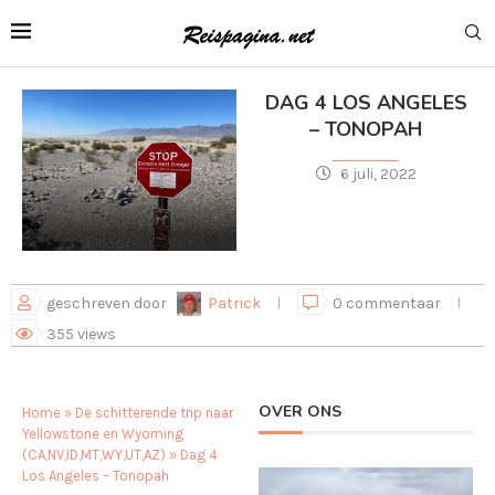
DAG 4 LOS ANGELES
– TONOPAH
6 juli, 2022
geschreven door
Patrick
0 commentaar
355
views
OVER ONS
Home
»
De schitterende trip naar
Yellowstone en Wyoming
(CA,NV,ID,MT,WY,UT,AZ)
»
Dag 4
Los Angeles – Tonopah