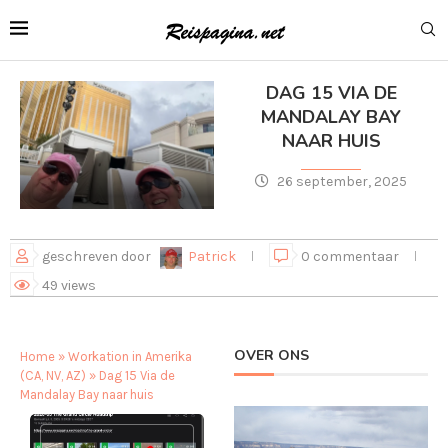
DAG 15 VIA DE
MANDALAY BAY
NAAR HUIS
26 september, 2025
geschreven door
Patrick
0 commentaar
49
views
OVER ONS
Home
»
Workation in Amerika
(CA, NV, AZ)
»
Dag 15 Via de
Mandalay Bay naar huis