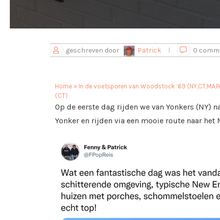
geschreven door
Patrick
0 comm
Home
»
In de voetsporen van Woodstock ’69 (NY,CT,MA,PA
(CT)
Op de eerste dag rijden we van Yonkers (NY) na
Yonker en rijden via een mooie route naar het