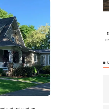
D
mo
IN
oi oud treinstation.