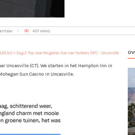
entaar
401
views
OV
,DE,NJ)
»
Dag 2 Trip naar Mogehan Sun van Yonkers (NY) – Uncasville
ar Uncasville (CT). We starten in het Hampton Inn in
 Mohegan Sun Casino in Uncasville.