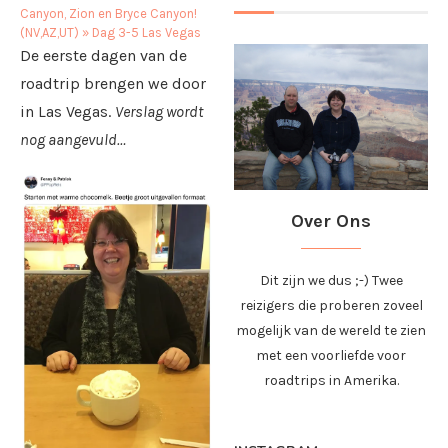
Canyon, Zion en Bryce Canyon!
(NV,AZ,UT)
»
Dag 3-5 Las Vegas
De eerste dagen van de
roadtrip brengen we door
in Las Vegas.
Verslag wordt
nog aangevuld…
Over Ons
Dit zijn we dus ;-) Twee
reizigers die proberen zoveel
mogelijk van de wereld te zien
met een voorliefde voor
roadtrips in Amerika.