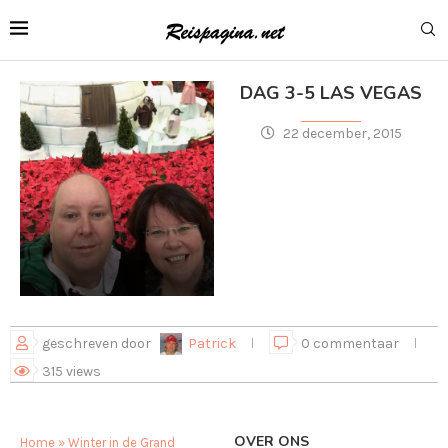
DAG 3-5 LAS VEGAS
22 december, 2015
geschreven door
Patrick
0 commentaar
315
views
OVER ONS
Home
»
Winter in de Grand