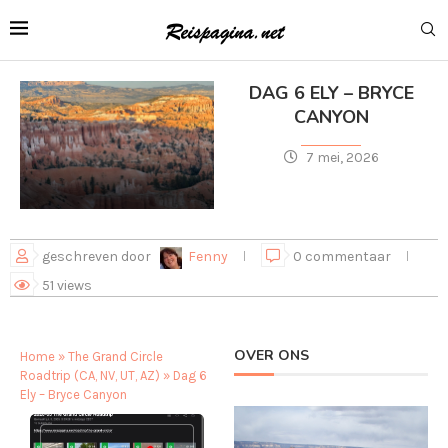
DAG 6 ELY – BRYCE
CANYON
7 mei, 2026
geschreven door
Fenny
0 commentaar
51
views
OVER ONS
Home
»
The Grand Circle
Roadtrip (CA, NV, UT, AZ)
»
Dag 6
Ely – Bryce Canyon