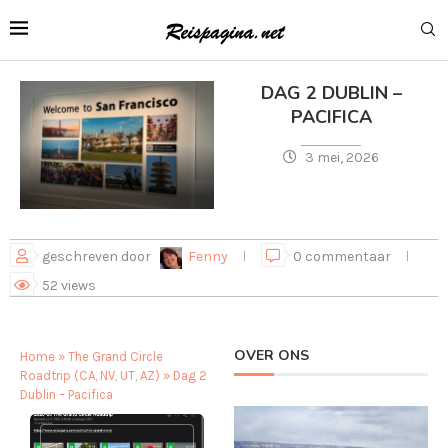
DAG 2 DUBLIN –
PACIFICA
3 mei, 2026
geschreven door
Fenny
0 commentaar
52
views
OVER ONS
Home
»
The Grand Circle
Roadtrip (CA, NV, UT, AZ)
»
Dag 2
Dublin – Pacifica