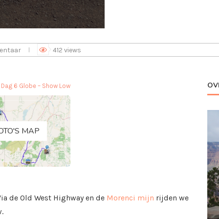
entaar
412
views
OV
»
Dag 6 Globe – Show Low
OTO'S MAP
Via de Old West Highway en de
Morenci mijn
rijden we
.