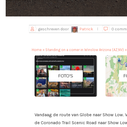
geschreven door
Patrick
0 comm
Home
»
Standing on a corner in Winslow Arizona (AZ,NV)
FOTO'S
F
Vandaag de route van Globe naar Show Low. 
de Coronado Trail Scenic Road naar Show Low