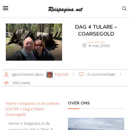
DAG 4 TULARE –
COARSEGOLD
6 mei, 2024
geschreven door
Patrick
0 commentaar
393
views
OVER ONS
Home
»
Sequoia’s in de sneeuw
(CA, NV)
»
Dag 4 Tulare –
Coarsegold
»
Home
Sequoia’s in de
»
Dag 4
sneeuw (CA, NV)