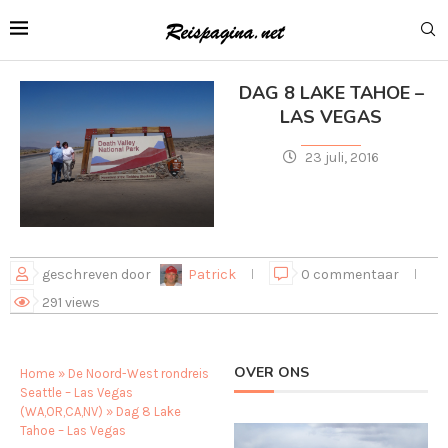
DAG 8 LAKE TAHOE –
LAS VEGAS
23 juli, 2016
geschreven door
Patrick
0 commentaar
291
views
OVER ONS
Home
»
De Noord-West rondreis
Seattle – Las Vegas
(WA,OR,CA,NV)
»
Dag 8 Lake
Tahoe – Las Vegas