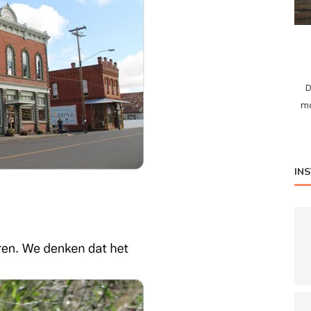
D
mo
IN