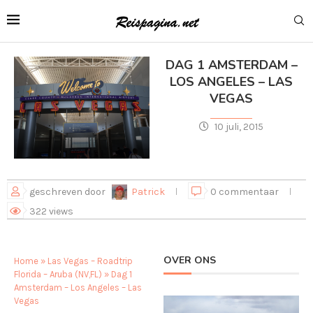
DAG 1 AMSTERDAM –
LOS ANGELES – LAS
VEGAS
10 juli, 2015
geschreven door
Patrick
0 commentaar
322
views
OVER ONS
Home
»
Las Vegas – Roadtrip
Florida – Aruba (NV,FL)
»
Dag 1
Amsterdam – Los Angeles – Las
Vegas