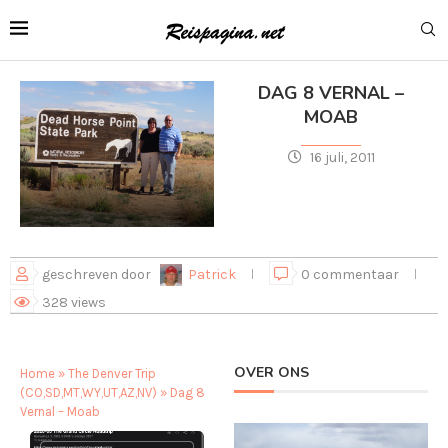
DAG 8 VERNAL –
MOAB
16 juli, 2011
geschreven door
Patrick
0 commentaar
328
views
OVER ONS
Home
»
The Denver Trip
(CO,SD,MT,WY,UT,AZ,NV)
»
Dag 8
Vernal – Moab