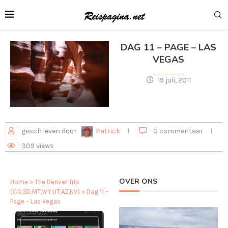
DAG 11 – PAGE – LAS
VEGAS
19 juli, 2011
geschreven door
Patrick
0 commentaar
309
views
OVER ONS
Home
»
The Denver Trip
(CO,SD,MT,WY,UT,AZ,NV)
»
Dag 11 –
Page – Las Vegas