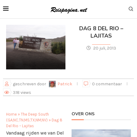
DAG 8 DEL RIO –
LAJITAS
20 juli, 2013
geschreven door
Patrick
0 commentaar
318
views
OVER ONS
Home
»
The Deep South
(GA,NC,TN,MS,TX,NM,NV)
»
Dag 8
Del Rio – Lajitas
Vandaag rijden we van Del