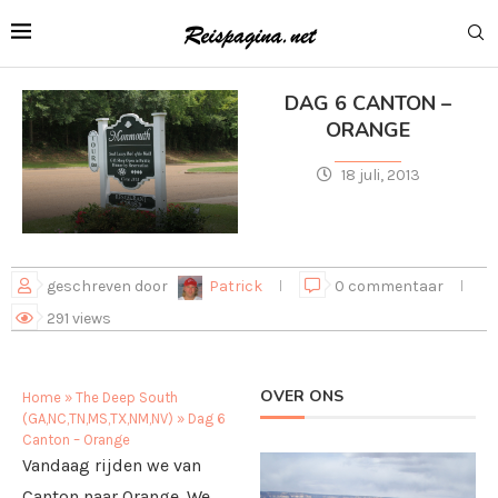
DAG 6 CANTON –
ORANGE
18 juli, 2013
geschreven door
Patrick
0 commentaar
291
views
OVER ONS
Home
»
The Deep South
(GA,NC,TN,MS,TX,NM,NV)
»
Dag 6
Canton – Orange
Vandaag rijden we van
Canton naar Orange. We