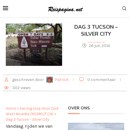
DAG 3 TUCSON –
SILVER CITY
26 juli, 2014
geschreven door
Patrick
0 commentaar
302
views
OVER ONS
Home
»
Een big loop door Zuid
West Amerika (NV,NM,UT,CA)
»
Dag 3 Tucson – Silver City
Vandaag rijden we van