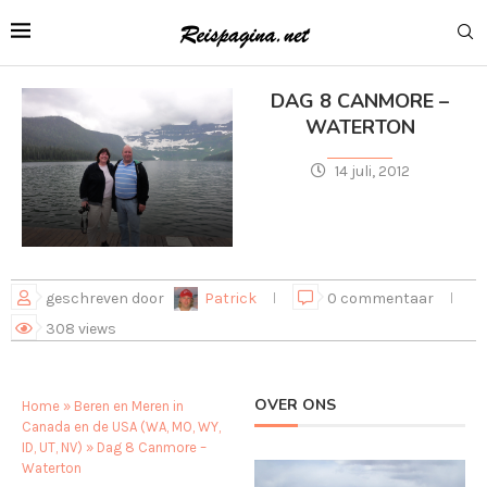
DAG 8 CANMORE –
WATERTON
14 juli, 2012
geschreven door
Patrick
0 commentaar
308
views
OVER ONS
Home
»
Beren en Meren in
Canada en de USA (WA, MO, WY,
ID, UT, NV)
»
Dag 8 Canmore –
Waterton