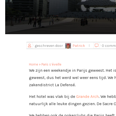
geschreven door
Patrick
0 comm
Home
»
Paris s’éveille
We zijn een weekendje in Parijs geweest. Het is
geweest, dus het werd wel weer eens tijd. We
zakendistrict La Defensé.
Het hotel was vlak bij de
Grande Arch
. We hebb
natuurlijk alle leuke dingen gezien. De Sacre C
We hebben ook de pokerclubs die Parijs heeft