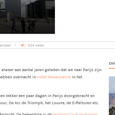
entaar
334
views
OV
 alweer aan aantal jaren geleden dat we naar Parijs zijn
 hebben overnacht in
Hotel Renaissance
in het
en lekker een paar dagen in Parijs doorgebracht en
our, De Arc de Triomph, het Louvre, de Eiffeltoren etc.
 bezocht. De bekendste is de
Aviation Club de France
,