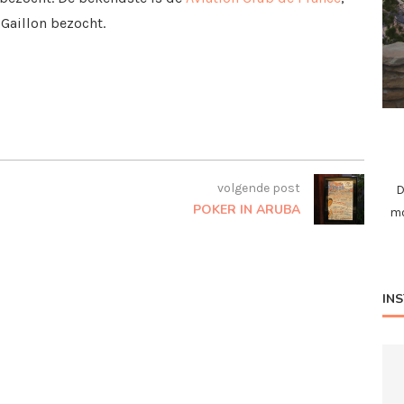
Gaillon bezocht.
volgende post
D
POKER IN ARUBA
mo
IN