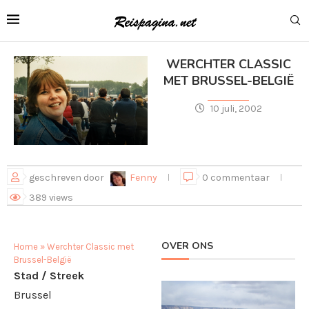
WERCHTER CLASSIC
MET BRUSSEL-BELGIË
10 juli, 2002
geschreven door
Fenny
0 commentaar
389
views
OVER ONS
Home
»
Werchter Classic met
Brussel-België
Stad / Streek
Brussel