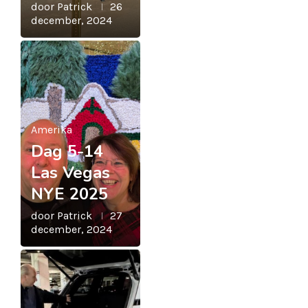
door
Patrick
26
december, 2024
Amerika
Dag 5-14
Las Vegas
NYE 2025
door
Patrick
27
december, 2024