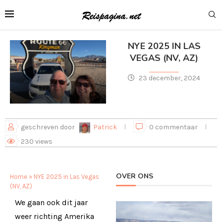
NYE 2025 IN LAS
VEGAS (NV, AZ)
23 december, 2024
geschreven door
Patrick
0 commentaar
230
views
OVER ONS
Home
»
NYE 2025 in Las Vegas
(NV, AZ)
We gaan ook dit jaar
weer richting Amerika