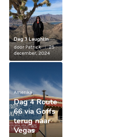
Dag 3 Laughlin
door
Patrick
25
december, 2024
Amerika
Dag 4 Route
66 via Goffs
terug naar
Vegas